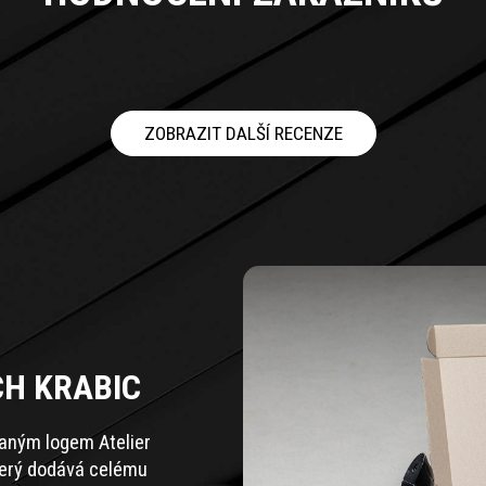
ZOBRAZIT DALŠÍ RECENZE
CH KRABIC
zaným logem Atelier
terý dodává celému