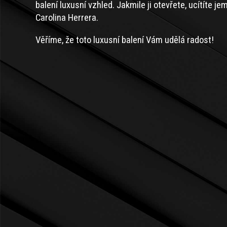
balení luxusní vzhled. Jakmile ji otevřete, ucítíte 
Carolina Herrera.
Věříme, že toto luxusní balení Vám udělá radost!
Z
Á
P