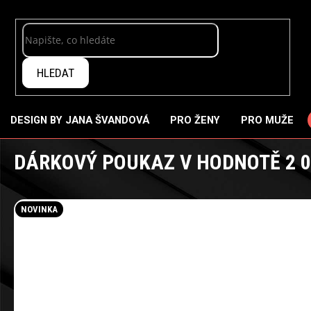
Přejít
na
obsah
HLEDAT
DESIGN BY JANA ŠVANDOVÁ
PRO ŽENY
PRO MUŽE
DÁRKOVÝ POUKAZ V HODNOTĚ 2 00
NOVINKA