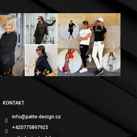
KONTAKT
info
@
patte-design.cz
+420775897925