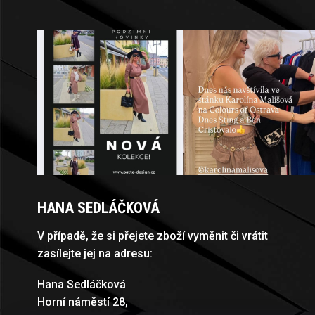
A
T
Í
HANA SEDLÁČKOVÁ
V případě, že si přejete zboží vyměnit či vrátit
zasílejte jej na adresu:
Hana Sedláčková
Horní náměstí 28,