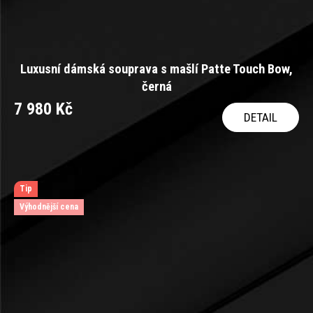
Luxusní dámská souprava s mašlí Patte Touch Bow,
černá
7 980 Kč
DETAIL
Tip
Výhodnější cena