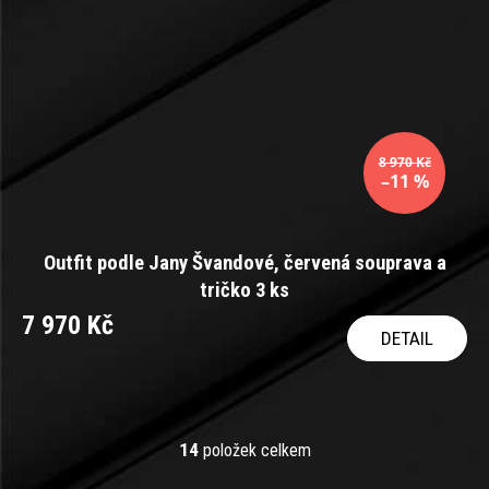
8 970 Kč
–11 %
Outfit podle Jany Švandové, červená souprava a
tričko 3 ks
7 970 Kč
DETAIL
14
položek celkem
O
v