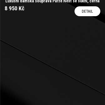
Luxusní dámská souprava Patte Next se sukní, černá
8 950 Kč
DETAIL