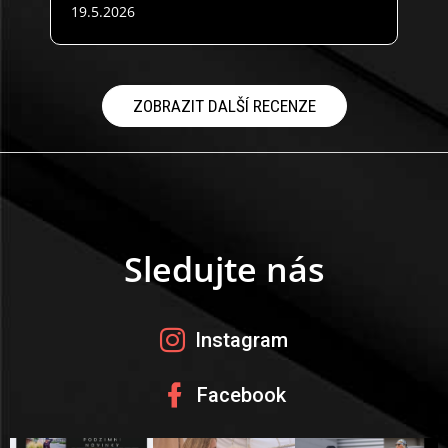
19.5.2026
16.4
Hodnocení obchodu je 5 z 5 hvězdiček.
Hodn
ZOBRAZIT DALŠÍ RECENZE
Z
á
p
a
t
Sledujte nás
í
Instagram
Facebook