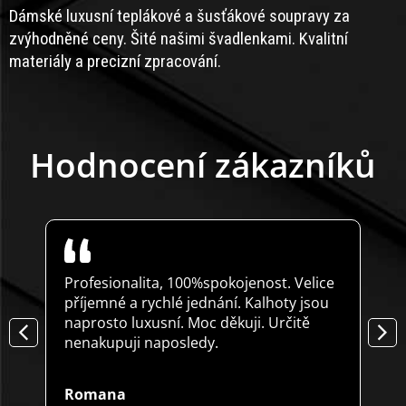
l
Dámské luxusní teplákové a šusťákové soupravy za
á
zvýhodněné ceny. Šité našimi švadlenkami. Kvalitní
d
a
materiály a precizní zpracování.
c
í
p
r
v
Hodnocení zákazníků
k
y
v
ý
p
i
s
Profesionalita, 100%spokojenost. Velice
Mod
u
příjemné a rychlé jednání. Kalhoty jsou
spo
naprosto luxusní. Moc děkuji. Určitě
zab
nenakupuji naposledy.
Romana
Pet