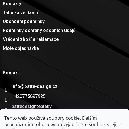
Kontakty
Tabulka velikostí
Obchodní podmínky
Podmínky ochrany osobních údajů
Vrácení zboží a reklamace
Moje objednávka
Kontakt
info
@
patte-design.cz
+420775897925
pattedesignteplaky
patte_design
Tento web používá soubory cookie. Dalším
procházením tohoto webu vyjadřujete souhlas s jejich