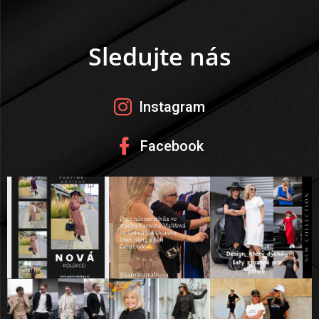
p
a
t
Sledujte nás
í
Instagram
Facebook