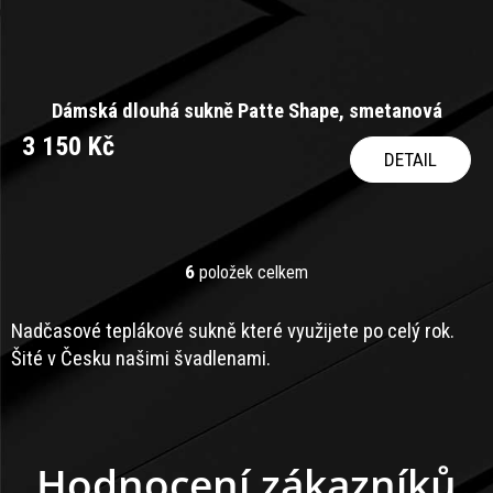
Dámská dlouhá sukně Patte Shape, smetanová
3 150 Kč
DETAIL
6
položek celkem
O
v
l
Nadčasové teplákové sukně které využijete po celý rok.
á
Šité v Česku našimi švadlenami.
d
a
c
í
p
Hodnocení zákazníků
r
v