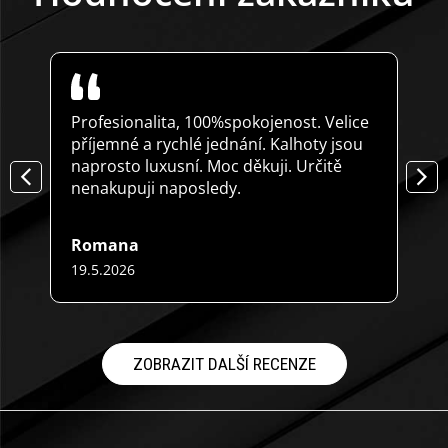
k
y
v
ý
p
i
Profesionalita, 100%spokojenost. Velice
Mod
s
příjemné a rychlé jednání. Kalhoty jsou
spo
u
naprosto luxusní. Moc děkuji. Určitě
zab
nenakupuji naposledy.
Romana
Pet
19.5.2026
16.4
Hodnocení obchodu je 5 z 5 hvězdiček.
Hodn
ZOBRAZIT DALŠÍ RECENZE
Z
á