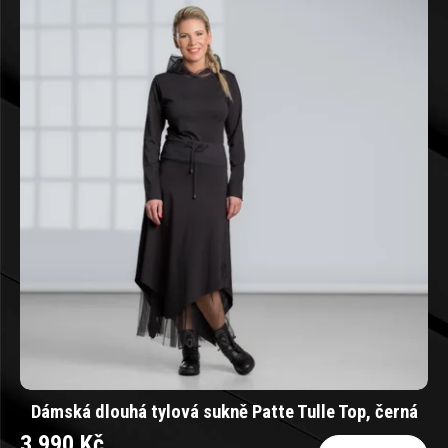
ý
p
i
s
p
r
o
d
u
k
Dámská dlouhá tylová sukně Patte Tulle Top, černá
t
3 990 Kč