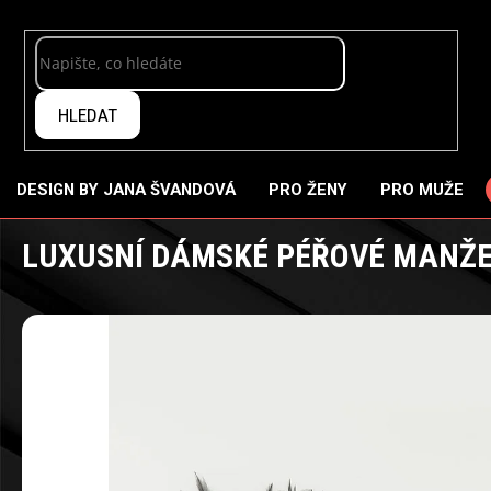
Přejít
na
obsah
HLEDAT
DESIGN BY JANA ŠVANDOVÁ
PRO ŽENY
PRO MUŽE
LUXUSNÍ DÁMSKÉ PÉŘOVÉ MANŽET