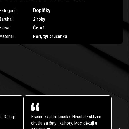
Doplňky
Kategorie
:
Záruka
:
2 roky
Barva
:
Černá
Materiál
:
Peří, tyl pruženka
í. Děkuji
Krásné kvalitní kousky. Neustále sklízím
Maxim
chválu za šaty i kalhoty. Moc děkuji a
příst