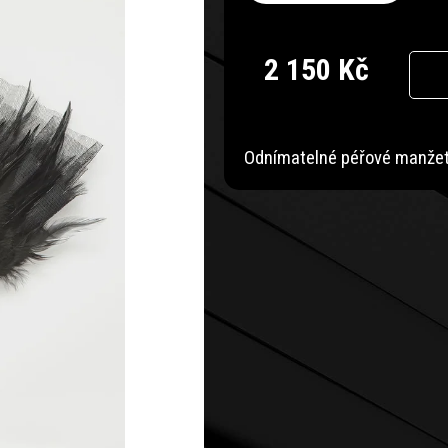
2 150 Kč
Měrná
cena:
Odnímatelné péřové manžety,