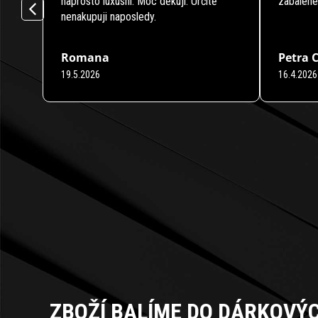
naprosto luxusní. Moc děkuji. Určitě
zabalené
nenakupuji naposledy.
Romana
Petra 
19.5.2026
16.4.2026
Hodnocení obchodu je 5 z 5 hvězdiček.
Hodnocení
ZBOŽÍ BALÍME DO DÁRKOVÝ