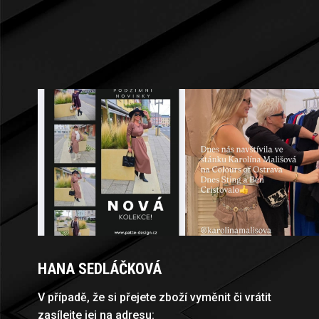
Á
P
A
T
Í
HANA SEDLÁČKOVÁ
V případě, že si přejete zboží vyměnit či vrátit
zasílejte jej na adresu: