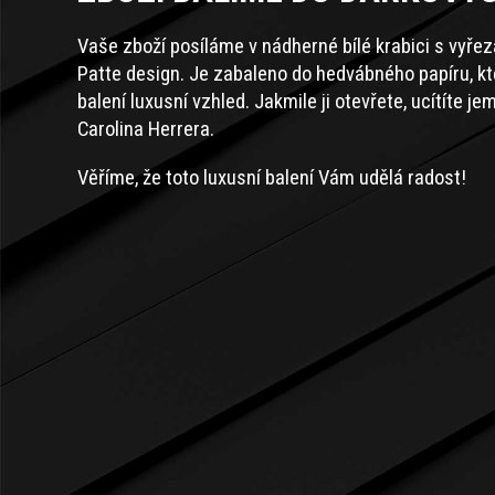
Vaše zboží posíláme v nádherné bílé krabici s vyře
Patte design. Je zabaleno do hedvábného papíru, k
balení luxusní vzhled. Jakmile ji otevřete, ucítíte 
Carolina Herrera.
Věříme, že toto luxusní balení Vám udělá radost!
Z