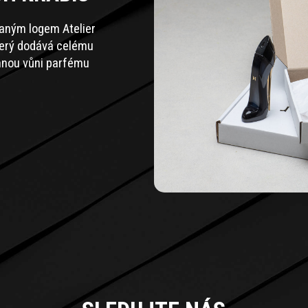
zaným logem Atelier
terý dodává celému
jemnou vůni parfému