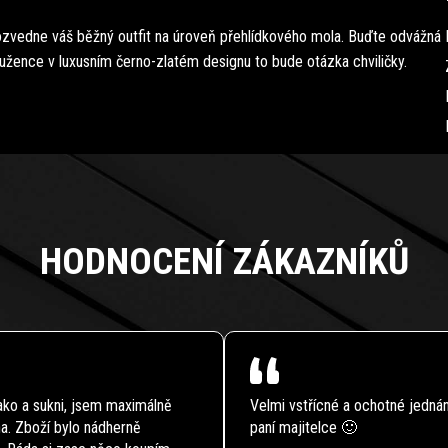
ozvedne váš běžný outfit na úroveň přehlídkového mola. Buďte odvážná
pružence v luxusním černo-zlatém designu to bude otázka chviličky.
HODNOCENÍ ZÁKAZNÍKŮ
ko a sukni, jsem maximálně
Velmi vstřícné a ochotné jednán
a. Zboží bylo nádherně
paní majitelce 🙂