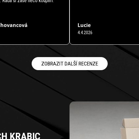
. Ráda si zase něco koupím.
Chovancová
Lucie
4.4.2026
 obchodu je 5 z 5 hvězdiček.
Hodnocení obchodu je 5 z 5 hvězdi
ZOBRAZIT DALŠÍ RECENZE
CH KRABIC