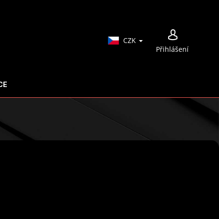
NÁ
CZK
Přihlášení
KO
CE