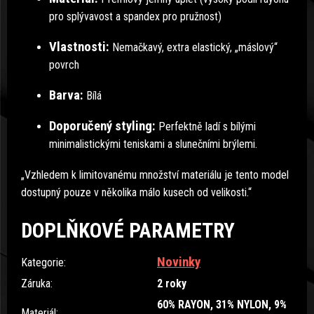
pro splývavost a spandex pro pružnost)
Vlastnosti:
Nemačkavý, extra elastický, „máslový“
povrch
Barva:
Bílá
Doporučený styling:
Perfektně ladí s bílými
minimalistickými teniskami a slunečními brýlemi.
„Vzhledem k limitovanému množství materiálu je tento model
dostupný pouze v několika málo kusech od velikosti.“
DOPLŇKOVÉ PARAMETRY
Novinky
Kategorie
:
Záruka
:
2 roky
60% RAYON, 31% NYLON, 9%
Materiál
: