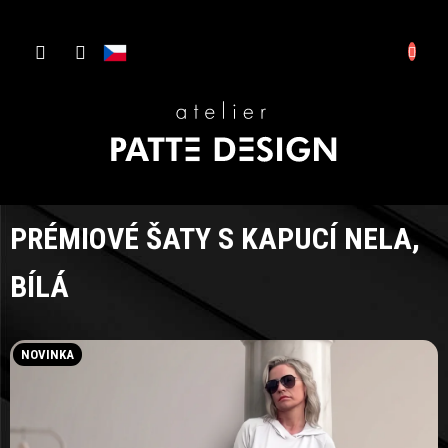
Přejít
NÁKUP
na
CZK
obsah
KOŠÍK
D
Š
S
PRÉMIOVÉ ŠATY S KAPUCÍ NELA,
BÍLÁ
NOVINKA