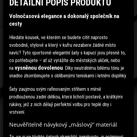
DETAILNÍ POPIS PRODUKTU
Volnočasová elegance a dokonalý společník na
cesty
Hledáte kousek, ve kterém se budete cítit naprosto
svobodně, stylově a který v kufru nezabere žádné místo
navíc? Tyto sportovně-elegantní šaty s kapucí jsou přesně to,
co potřebujete – ať už vyrážíte do městských uliček, nebo
vysněnou dovolenou
na
. Díky neutrálnímu bílému tónu je
snadno zkombinujete s oblíbenými teniskami i letními doplňky.
Šaty zaujmou svým rafinovaným střihem s mírně
prodlouženou zadní délkou, která lichotí postavě, a krátkými
rukávy, jež z nich dělají perfektní volbu pro teplé dny i
vrstvení.
Neuvěřitelně návykový „máslový“ materiál
To, co si na těchto šatech okamžitě zamilujete, je prémiový