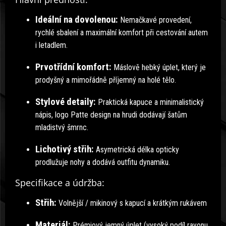
Ideální na dovolenou:
Nemačkavé provedení,
rychlé sbalení a maximální komfort při cestování autem
i letadlem.
Prvotřídní komfort:
Máslově hebký úplet, který je
prodyšný a mimořádně příjemný na holé tělo.
Stylové detaily:
Praktická kapuce a minimalistický
nápis, logo Patte design na hrudi dodávají šatům
mladistvý šmrnc.
Lichotivý střih:
Asymetrická délka opticky
prodlužuje nohy a dodává outfitu dynamiku.
Specifikace a údržba:
Střih:
Volnější / mikinový s kapucí a krátkým rukávem
Materiál:
Prémiový jemný úplet (vysoký podíl rayonu