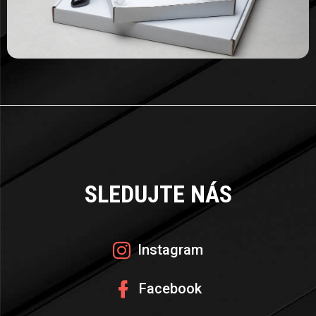
Z
Á
SLEDUJTE NÁS
P
A
Instagram
T
Facebook
Í