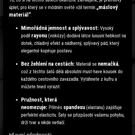
„máslový
úplet, pro který se v módním světě vžil termín
materiál“
:
Mimořádná jemnost a splývavost:
Vysoký
rayonu
podíl
(viskózy) dodává látce luxusní hebkost na
dotek, chladivý efekt a nádherný, splývavý pád, který
elegantně kopíruje postavu.
Bez žehlení na cestách:
nemačká
Materiál se
,
což z těchto šatů dělá absolutní must-have kousek do
každého cestovního zavazadla. Vytáhnete z kufru a
můžete hned vyrazit.
Pružnost, která
neomezuje:
spandexu
Příměs
(elastanu) zajišťuje
perfektní elasticitu. Šaty se přizpůsobí vašemu pohybu,
drží tvar a nikde netlačí.
Hlavní přednosti: