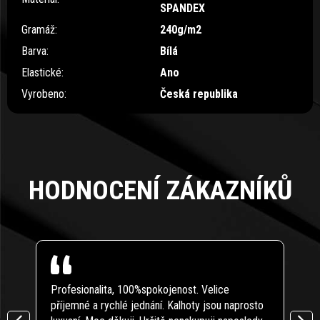
SPANDEX
Gramáž
:
240g/m2
Barva
:
Bílá
Elastické
:
Ano
Vyrobeno
:
Česká republika
HODNOCENÍ ZÁKAZNÍKŮ
Profesionalita, 100%spokojenost. Velice
Modr
příjemné a rychlé jednání. Kalhoty jsou naprosto
Zbož