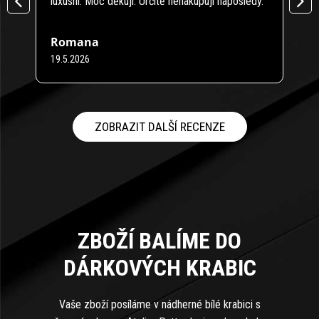
luxusní. Moc děkuji. Určitě nenakupuji naposledy.
něco
Romana
Pet
19.5.2026
16.4
Hodnocení obchodu je 5 z 5 hvězdiček.
Hodno
ZOBRAZIT DALŠÍ RECENZE
ZBOŽÍ BALÍME DO
DÁRKOVÝCH KRABIC
Vaše zboží posíláme v nádherné bílé krabici s