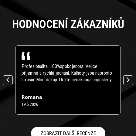
HODNOCENÍ ZÁKAZNÍKŮ
Profesionalita, 100%spokojenost. Velice
Modr
příjemné a rychlé jednání. Kalhoty jsou naprosto
Zbož
luxusní. Moc děkuji. Určitě nenakupuji naposledy.
něco
Romana
Pet
19.5.2026
16.4
Hodnocení obchodu je 5 z 5 hvězdiček.
Hodno
ZOBRAZIT DALŠÍ RECENZE