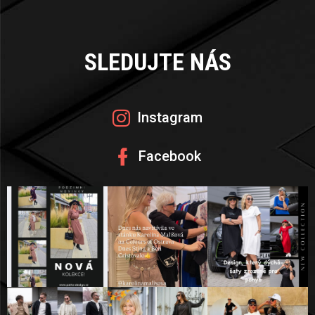
Z
Á
SLEDUJTE NÁS
P
A
Instagram
T
Facebook
Í