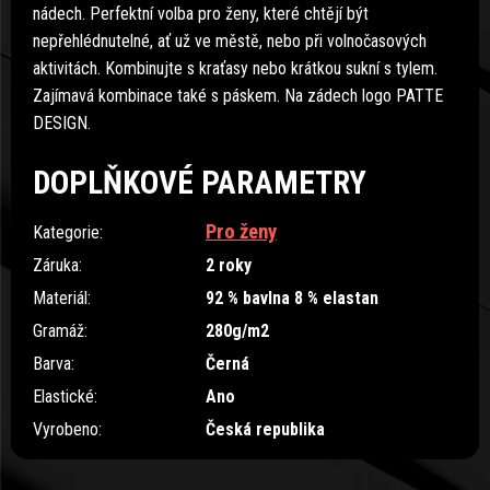
nádech. Perfektní volba pro ženy, které chtějí být
nepřehlédnutelné, ať už ve městě, nebo při volnočasových
aktivitách. Kombinujte s kraťasy nebo krátkou sukní s tylem.
Zajímavá kombinace také s páskem. Na zádech logo PATTE
DESIGN.
DOPLŇKOVÉ PARAMETRY
Pro ženy
Kategorie
:
Záruka
:
2 roky
Materiál
:
92 % bavlna 8 % elastan
Gramáž
:
280g/m2
Barva
:
Černá
Elastické
:
Ano
Vyrobeno
:
Česká republika