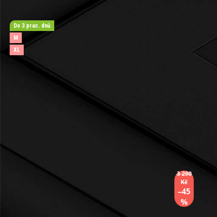
Do 3 prac. dnů
M
XL
3 290
Kč
–45
%