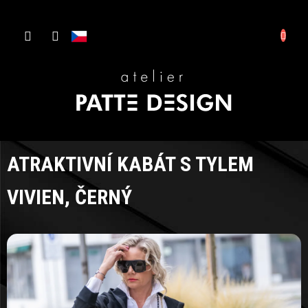
Přejít
NÁKUP
na
CZK
obsah
KOŠÍK
D
Š
S
ATRAKTIVNÍ KABÁT S TYLEM
VIVIEN, ČERNÝ