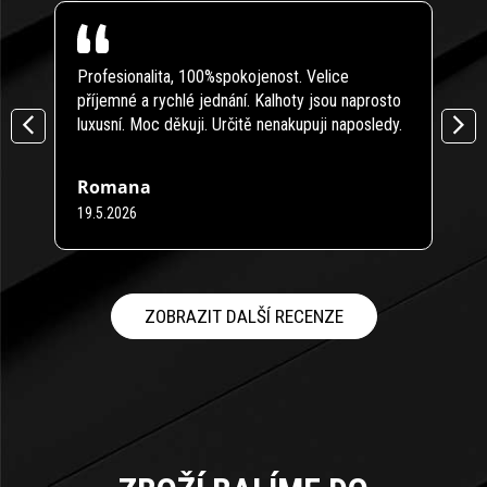
Profesionalita, 100%spokojenost. Velice
Modr
příjemné a rychlé jednání. Kalhoty jsou naprosto
Zbož
luxusní. Moc děkuji. Určitě nenakupuji naposledy.
něco
Romana
Pet
19.5.2026
16.4
Hodnocení obchodu je 5 z 5 hvězdiček.
Hodno
ZOBRAZIT DALŠÍ RECENZE