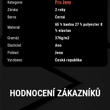
Pro ženy
Kategorie
:
Záruka
:
2 roky
Barva
:
Černá
65 % bavlna 27 % polyester 8
Materiál
:
% elastan
Gramáž
:
376g/m2
Elastické
:
Ano
Pohlaví
:
žena
Vyrobeno
:
Česká republika
HODNOCENÍ ZÁKAZNÍKŮ