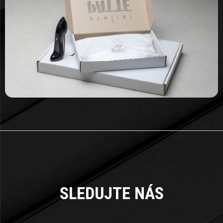
Z
Á
SLEDUJTE NÁS
P