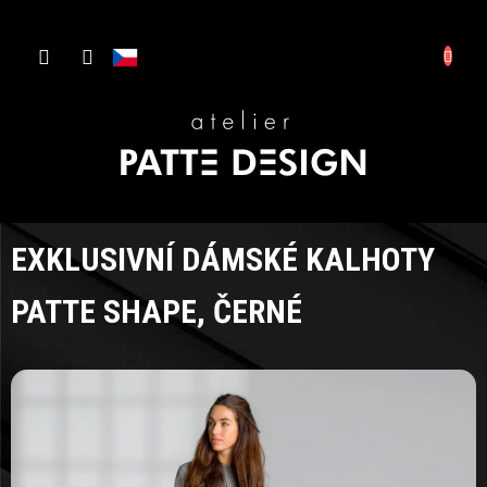
Přejít
NÁKUP
na
CZK
obsah
KOŠÍK
D
Š
S
EXKLUSIVNÍ DÁMSKÉ KALHOTY
PATTE SHAPE, ČERNÉ