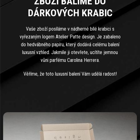
ZBOŽÍ BALÍME DO
DÁRKOVÝCH KRABIC
Vaše zboží posíláme v nádherné bílé krabici s
vyřezaným logem Atelier Patte design. Je zabaleno
do hedvábného papíru, který dodává celému balení
luxusní vzhled. Jakmile ji otevřete, ucítíte jemnou
vůni parfému Carolina Herrera.
Věříme, že toto luxusní balení Vám udělá radost!