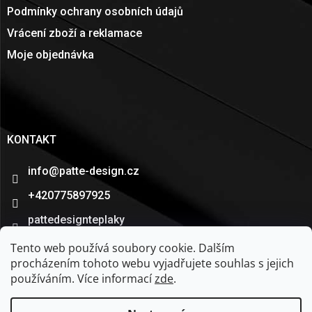
Podmínky ochrany osobních údajů
Vrácení zboží a reklamace
Moje objednávka
KONTAKT
info
@
patte-design.cz
+420775897925
pattedesignteplaky
patte_design
Tento web používá soubory cookie. Dalším
procházením tohoto webu vyjadřujete souhlas s jejich
používáním. Více informací
zde
.