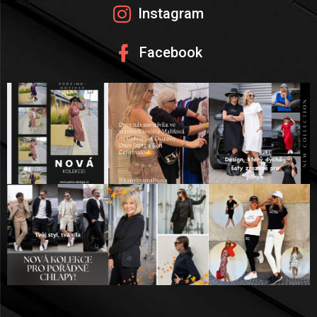
A
Instagram
T
Facebook
Í