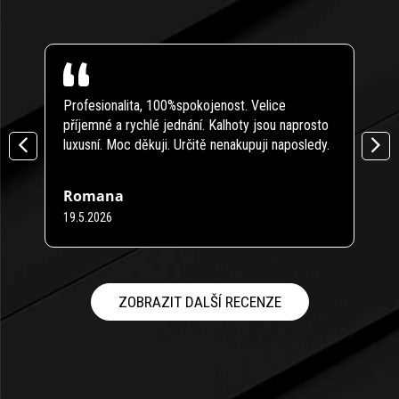
Profesionalita, 100%spokojenost. Velice
Modr
příjemné a rychlé jednání. Kalhoty jsou naprosto
Zbož
luxusní. Moc děkuji. Určitě nenakupuji naposledy.
něco
Romana
Pet
19.5.2026
16.4
Hodnocení obchodu je 5 z 5 hvězdiček.
Hodno
ZOBRAZIT DALŠÍ RECENZE