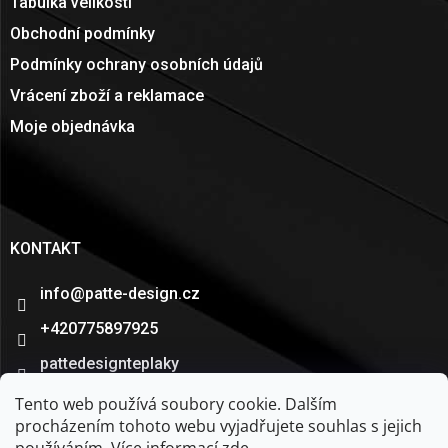
Tabulka velikostí
Obchodní podmínky
Podmínky ochrany osobních údajů
Vrácení zboží a reklamace
Moje objednávka
KONTAKT
info
@
patte-design.cz
+420775897925
pattedesignteplaky
patte_design
Tento web používá soubory cookie. Dalším
procházením tohoto webu vyjadřujete souhlas s jejich