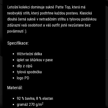
Letošní kolekci dominuje sukně Patte Top, která má
neobvyklý střih, který podtrhne každou postavu. Klasická
dlouhá černá sukně v netradičním střihu s tylovou podšívkou
zdůrazní vaši osobitost a váš outfit jistě nezůstane bez
povšimnutí :).
Specifikace:
tříčtvrteční délka
úplet se šňůrkou v pase
díly z cípů
tylová spodnička
logo PD
Materiál:
92 % bavlna, 8 % elastan
2
gramáž 270 g/m