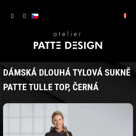
Přejít
NÁKUP
na
CZK
obsah
KOŠÍK
D
Š
S
DÁMSKÁ DLOUHÁ TYLOVÁ SUKNĚ
PATTE TULLE TOP, ČERNÁ