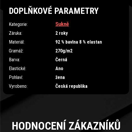
DOPLŇKOVÉ PARAMETRY
Sukně
Kategorie
:
Záruka
:
2 roky
Materiál
:
92 % bavlna 8 % elastan
Gramáž
:
270g/m2
Barva
:
Černá
Elastické
:
Ano
Pohlaví
:
žena
Vyrobeno
:
Česká republika
HODNOCENÍ ZÁKAZNÍKŮ