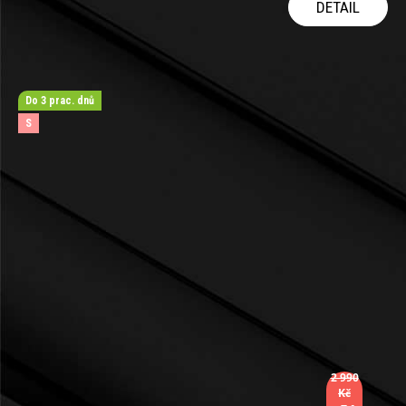
DETAIL
Do 3 prac. dnů
S
2 990
Kč