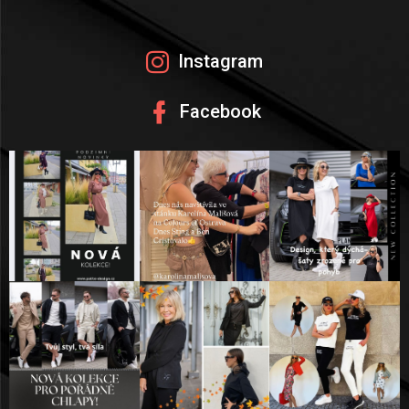
P
A
Instagram
T
Facebook
Í