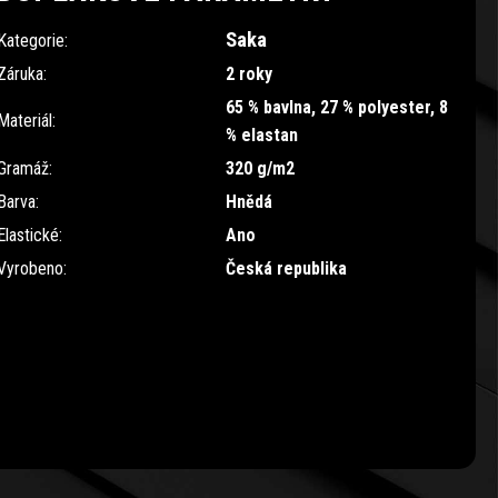
Saka
Kategorie
:
Záruka
:
2 roky
65 % bavlna, 27 % polyester, 8
Materiál
:
% elastan
Gramáž
:
320 g/m2
Barva
:
Hnědá
Elastické
:
Ano
Vyrobeno
:
Česká republika