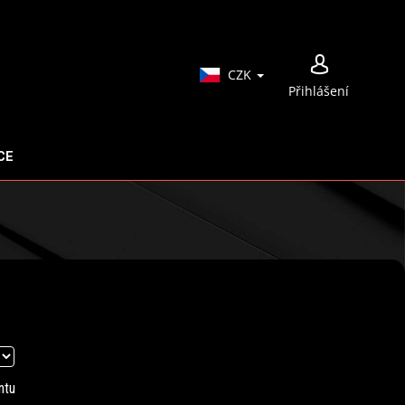
NÁ
CZK
Přihlášení
KO
CE
ntu