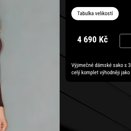
Tabulka velikostí
4 690 Kč
Měrná
cena:
Výjimečné dámské sako s 3D
celý komplet výhodněji jako