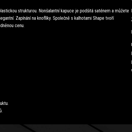
plastickou strukturou. Nonšalantní kapuce je podšitá saténem a můžete
egantní. Zapínání na knoflíky. Společně s kalhotami Shape tvoří
odněnou cenu.
uktu.
ů.