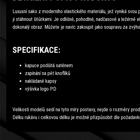
Luxusní sako z moderního elastického materiálu, jež vyniká svou 
ji stáhnout šňůrkami. Je odlišné, pohodlné, nadčasové a ležérně el
dokonalý obraz. Můžete je navíc zakoupit jako soupravu za zvýh
SPECIFIKACE:
kapuce podšitá saténem
zapínání na pět knoflíků
nakládané kapsy
výšivka logo PD
Velikosti modelů sedí na tyto míry postavy, nejde o rozměry prod
Délku rukávu i celkovou délku je možné přizpůsobit dle požadavk