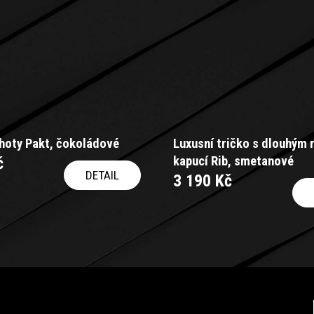
lhoty Pakt, čokoládové
Luxusní tričko s dlouhým
č
kapucí Rib, smetanové
DETAIL
3 190 Kč