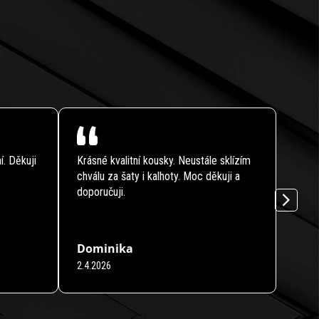
í. Děkuji
Krásné kvalitní kousky. Neustále sklízím
Maxim
chválu za šaty i kalhoty. Moc děkuji a
příst
doporučuji.
všech
skvěl
Dominika
Yve
2.4.2026
23.3.
ček.
Hodnocení obchodu je 5 z 5 hvězdiček.
Hodno