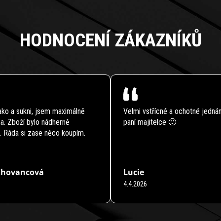
HODNOCENÍ ZÁKAZNÍKŮ
ko a sukni, jsem maximálně
Velmi vstřícné a ochotné jednán
a. Zboží bylo nádherně
paní majitelce 🙂
. Ráda si zase něco koupím.
Chovancová
Lucie
4.4.2026
 obchodu je 5 z 5 hvězdiček.
Hodnocení obchodu je 5 z 5 hvězdi