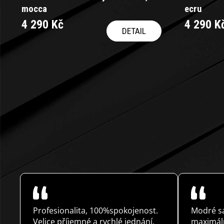
d
mocca
ecru
u
4 290 Kč
4 290 K
DETAIL
k
t
ů
☺
Profesionalita, 100%spokojenost.
Modré sa
Velice příjemné a rychlé jednání.
maximáln