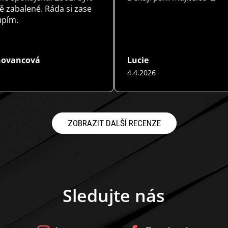
i
 zabalené. Ráda si zase
s
upím.
u
hovancová
Lucie
4.4.2026
 obchodu je 5 z 5 hvězdiček.
Hodnocení obchodu je 5 z 5 h
ZOBRAZIT DALŠÍ RECENZE
Sledujte nás