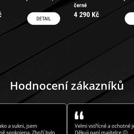
černé
č
4 290 Kč
DETAIL
O
v
l
á
d
a
c
Hodnocení zákazníků
í
p
r
v
k
y
v
ý
ko a sukni, jsem
Velmi vstřícné a ochotné j
p
ě spokojena. Zboží bylo
Děkuji paní majitelce 🙂