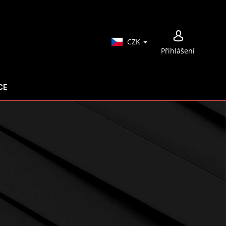
NÁ
CZK
Přihlášení
KO
CE