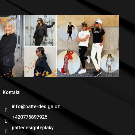
Kontakt
info
@
patte-design.cz
+420775897925
pattedesignteplaky