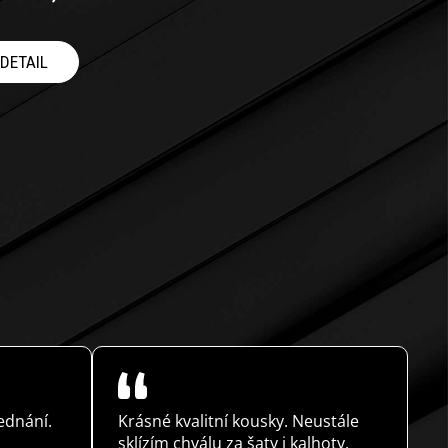
DETAIL
ednání.
Krásné kvalitní kousky. Neustále
M
sklízím chválu za šaty i kalhoty.
i