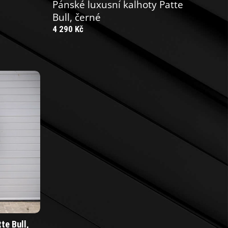
Pánské luxusní kalhoty Patte
Bull, černé
4 290 Kč
te Bull,