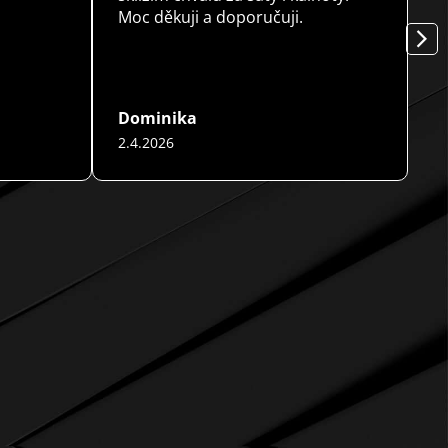
Moc děkuji a doporučuji.
3
a
sl
Dominika
Y
2.4.2026
2
vězdiček.
Hodnocení obchodu je 5 z 5 hvězdiček.
Ho