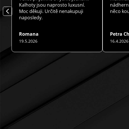
Kalhoty jsou naprosto luxusní.
nádherně
Moc děkuji. Určitě nenakupuji
něco ko
naposledy.
Romana
Petra C
19.5.2026
16.4.2026
k.
Hodnocení obchodu je 5 z 5 hvězdiček.
Hodnocení
Z
á
p
a
t
í