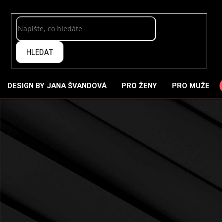
Přejít
na
obsah
HLEDAT
DESIGN BY JANA ŠVANDOVÁ
PRO ŽENY
PRO MUŽE