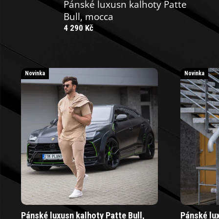
Pánské luxusn kalhoty Patte
Bull, mocca
4 290 Kč
V
Novinka
Novinka
ý
p
i
s
p
r
o
Pánské luxusn kalhoty Patte Bull,
Pánské lux