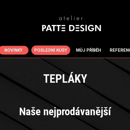
POSLEDNÍ KUSY
NOVINKY
MŮJ PŘÍBĚH
REFEREN
TEPLÁKY